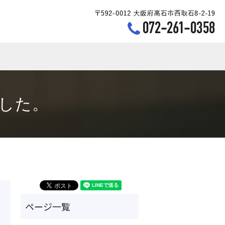
earch
した。