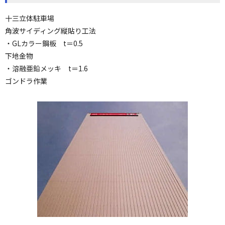
十三立体駐車場
角波サイディング縦貼り工法
・GLカラー鋼板 t＝0.5
下地金物
・溶融亜鉛メッキ t＝1.6
ゴンドラ作業