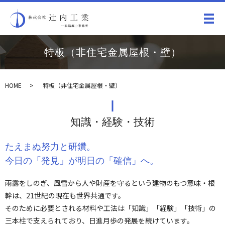
メ
特板（非住宅金属屋根・壁）
HOME
特板（非住宅金属屋根・壁）
知識・経験・技術
たえまぬ努力と研鑽。
今日の「発見」が明日の「確信」へ。
雨露をしのぎ、風雪から人や財産を守るという建物のもつ意味・根
幹は、21世紀の現在も世界共通です。
そのために必要とされる材料や工法は「知識」「経験」「技術」の
三本柱で支えられており、日進月歩の発展を続けています。